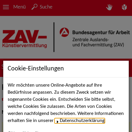
Menü
Suche
Suche nach Künstler*innen
Cookie-Einstellungen
Wir möchten unsere Online-Angebote auf Ihre
KARAT
Bedürfnisse anpassen. Zu diesem Zweck setzen wir
sogenannte Cookies ein. Entscheiden Sie bitte selbst,
in
Meine Merkliste
legen
als PDF speichern
welche Cookies Sie zulassen. Die Arten von Cookies
Musik Shows:
Chöre, Sänger / Sängerin
werden nachfolgend beschrieben. Weitere Informationen
erhalten Sie in unserer
Datenschutzerklärung
.