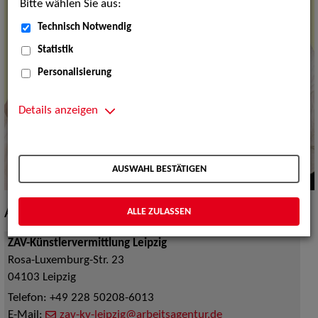
Bitte wählen Sie aus:
Technisch Notwendig
Statistik
Personalisierung
Details anzeigen
AUSWAHL BESTÄTIGEN
Ansprechpartner
ALLE ZULASSEN
ZAV-Künstlervermittlung Leipzig
Rosa-Luxemburg-Str. 23
04103
Leipzig
Telefon:
+49 228 50208-6013
E-Mail:
zav-kv-leipzig@arbeitsagentur.de