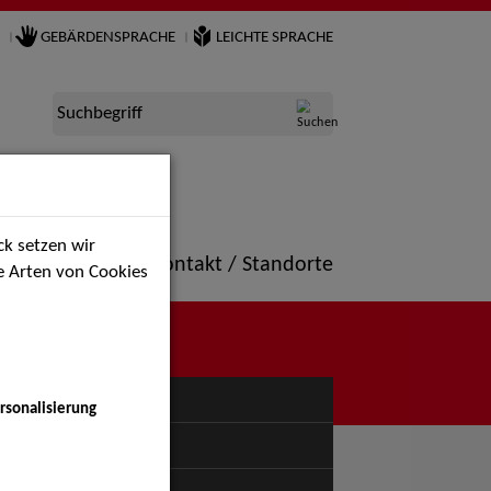
GEBÄRDENSPRACHE
LEICHTE SPRACHE
Suchbegriff
k setzen wir
ne
Portfolio
Kontakt / Standorte
ie Arten von Cookies
NÜ
rsonalisierung
uspiel - Bühne