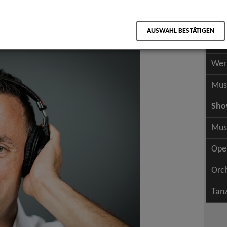
Scha
als PDF speichern
Scha
AUSWAHL BESTÄTIGEN
Wer
Wer
Mus
Sh
Mus
Ope
Orc
Tan