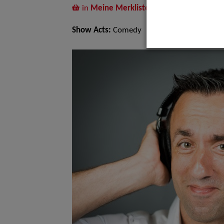
in
Meine Merkliste
legen
Show Acts:
Comedy