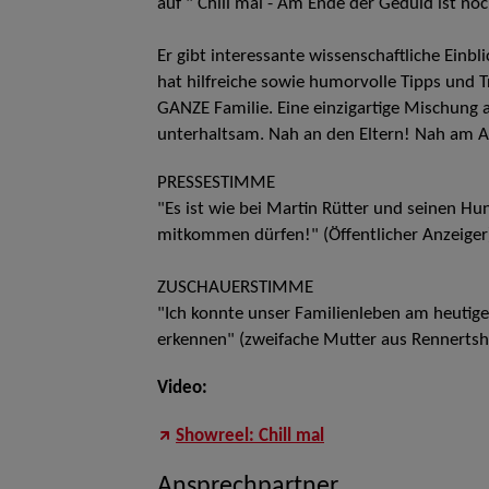
auf " Chill mal - Am Ende der Geduld ist noc
Er gibt interessante wissenschaftliche Einb
hat hilfreiche sowie humorvolle Tipps und T
GANZE Familie. Eine einzigartige Mischung
unterhaltsam. Nah an den Eltern! Nah am Al
PRESSESTIMME
"Es ist wie bei Martin Rütter und seinen H
mitkommen dürfen!" (Öffentlicher Anzeiger
ZUSCHAUERSTIMME
"Ich konnte unser Familienleben am heutige
erkennen" (zweifache Mutter aus Rennertsh
Video:
Showreel: Chill mal
Ansprechpartner