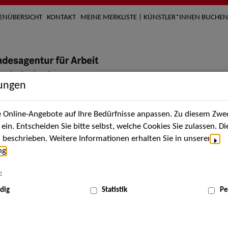
TENÜBERSICHT
KONTAKT
MEINE MERKLISTE | KÜNSTLER*INNEN BUCHEN
lungen
Online-Angebote auf Ihre Bedürfnisse anpassen. Zu diesem Zwec
nach Künstler*innen
Über uns
Aktuelles
Termi
in. Entscheiden Sie bitte selbst, welche Cookies Sie zulassen. D
beschrieben. Weitere Informationen erhalten Sie in unserer
ng
.
nnen
:
ME
dig
Statistik
Pe
Scha