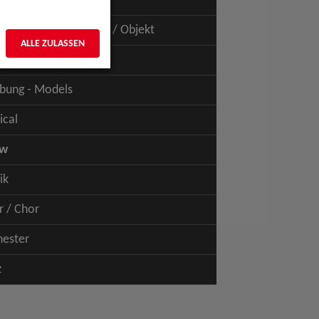
uspiel - Film / TV
uspiel - Figur / Puppe / Objekt
ALLE ZULASSEN
bung - Talents
bung - Models
ical
ow
ik
r / Chor
hester
z