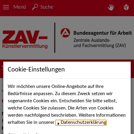
Menü
Suche
Suche nach Künstler*innen
Cookie-Einstellungen
Wir möchten unsere Online-Angebote auf Ihre
Julia Boegershausen
Bedürfnisse anpassen. Zu diesem Zweck setzen wir
sogenannte Cookies ein. Entscheiden Sie bitte selbst,
in
Meine Merkliste
legen
als PDF speichern
welche Cookies Sie zulassen. Die Arten von Cookies
Musik:
Instrumental Solisten, Klassische und Historische
werden nachfolgend beschrieben. Weitere Informationen
Musik
erhalten Sie in unserer
Datenschutzerklärung
.
Klassische und Historische Musik:
Salon und Cafehaus Musik