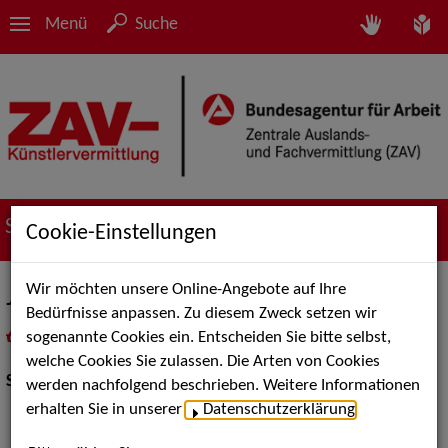
Menü
Suche
Suche nach Künstler*innen
Cookie-Einstellungen
Wir möchten unsere Online-Angebote auf Ihre
Joumana
Bedürfnisse anpassen. Zu diesem Zweck setzen wir
sogenannte Cookies ein. Entscheiden Sie bitte selbst,
in
Meine Merkliste
legen
als PDF speichern
welche Cookies Sie zulassen. Die Arten von Cookies
Show Acts:
Tanz
werden nachfolgend beschrieben. Weitere Informationen
erhalten Sie in unserer
Datenschutzerklärung
.