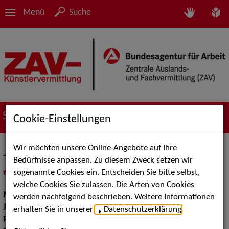
Menü
Suche
Suche nach Künstler*innen
Cookie-Einstellungen
Wir möchten unsere Online-Angebote auf Ihre
Josepha Wawaa
Bedürfnisse anpassen. Zu diesem Zweck setzen wir
sogenannte Cookies ein. Entscheiden Sie bitte selbst,
in
Meine Merkliste
legen
als PDF speichern
welche Cookies Sie zulassen. Die Arten von Cookies
Musik:
Pop, Rock & Tanzmusik, Jazz
werden nachfolgend beschrieben. Weitere Informationen
Jazz:
Modern Jazz
erhalten Sie in unserer
Datenschutzerklärung
.
Pop Rock Tanzmusik:
Funk, Soul