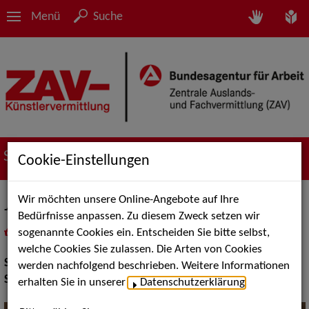
Menü
Suche
Suche nach Künstler*innen
Cookie-Einstellungen
Wir möchten unsere Online-Angebote auf Ihre
Jens & Hendrik
Bedürfnisse anpassen. Zu diesem Zweck setzen wir
sogenannte Cookies ein. Entscheiden Sie bitte selbst,
in
Meine Merkliste
legen
als PDF speichern
welche Cookies Sie zulassen. Die Arten von Cookies
Show:
Show Acts
werden nachfolgend beschrieben. Weitere Informationen
Show Acts:
Comedy
erhalten Sie in unserer
Datenschutzerklärung
.