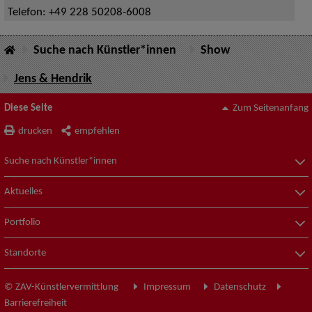
Telefon:
+49 228 50208-6008
Suche nach Künstler*innen
Show
Jens & Hendrik
Diese Seite
Zum Seitenanfang
drucken
empfehlen
Suche nach Künstler*innen
Aktuelles
Portfolio
Standorte
© ZAV-Künstlervermittlung
Impressum
Datenschutz
Barrierefreiheit