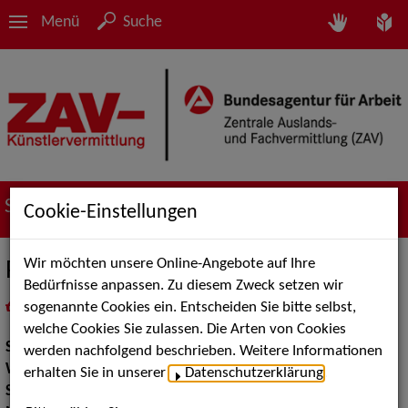
Menü
Suche
Suche nach Künstler*innen
Cookie-Einstellungen
Wir möchten unsere Online-Angebote auf Ihre
Peter Jagusch
Bedürfnisse anpassen. Zu diesem Zweck setzen wir
sogenannte Cookies ein. Entscheiden Sie bitte selbst,
in
Meine Merkliste
legen
als PDF speichern
welche Cookies Sie zulassen. Die Arten von Cookies
Show:
Walk Acts Animation
werden nachfolgend beschrieben. Weitere Informationen
Walk Acts Animation:
Komisches Kellnern
erhalten Sie in unserer
Datenschutzerklärung
.
Show Acts:
Comedy