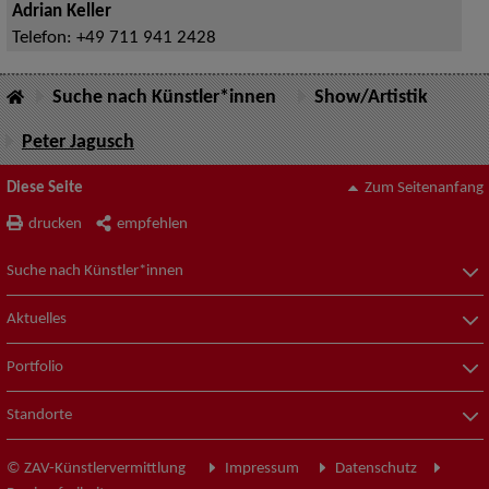
Adrian Keller
Telefon:
+49 711 941 2428
Suche nach Künstler*innen
Show/Artistik
Peter Jagusch
Diese Seite
Zum Seitenanfang
drucken
empfehlen
Suche nach Künstler*innen
Aktuelles
Portfolio
Standorte
© ZAV-Künstlervermittlung
Impressum
Datenschutz