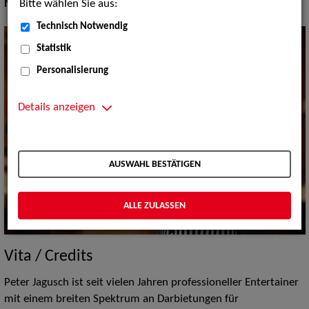
Bitte wählen Sie aus:
Moderation:
Moderator / Moderatorin
Technisch Notwendig
Statistik
Personalisierung
Details anzeigen
AUSWAHL BESTÄTIGEN
ALLE ZULASSEN
Vita / Credits
Peter Jagusch ist seit vielen Jahren professioneller Entertainer
mit einem breiten Spektrum an Darbietungen für