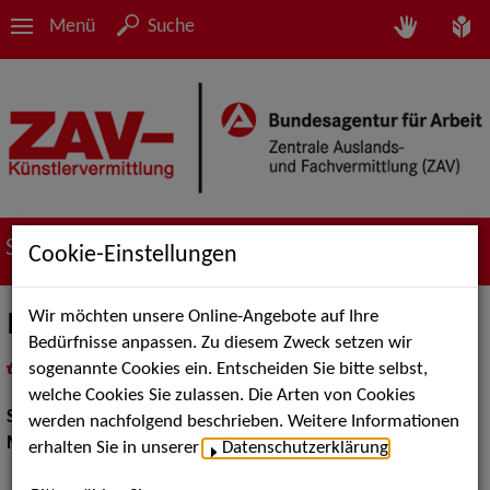
Menü
Suche
Suche nach Künstler*innen
Cookie-Einstellungen
Wir möchten unsere Online-Angebote auf Ihre
Ines-Marie Jaeger
Bedürfnisse anpassen. Zu diesem Zweck setzen wir
sogenannte Cookies ein. Entscheiden Sie bitte selbst,
in
Meine Merkliste
legen
als PDF speichern
welche Cookies Sie zulassen. Die Arten von Cookies
Show:
Musik Shows
werden nachfolgend beschrieben. Weitere Informationen
Musik Shows:
Sänger / Sängerin
erhalten Sie in unserer
Datenschutzerklärung
.