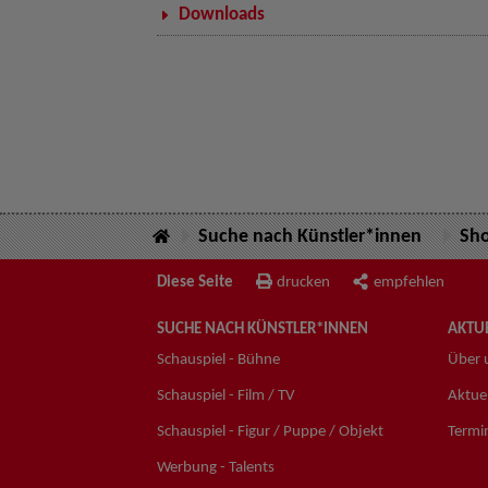
Downloads
Suche nach Künstler*innen
Sh
Diese Seite
drucken
empfehlen
SUCHE NACH KÜNSTLER*INNEN
AKTUE
Schauspiel - Bühne
Über 
Schauspiel - Film / TV
Aktuel
Schauspiel - Figur / Puppe / Objekt
Termi
Werbung - Talents