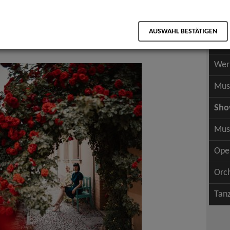
Scha
als PDF speichern
Scha
AUSWAHL BESTÄTIGEN
Wer
Wer
Mus
Sh
Mus
Ope
Orc
Tan