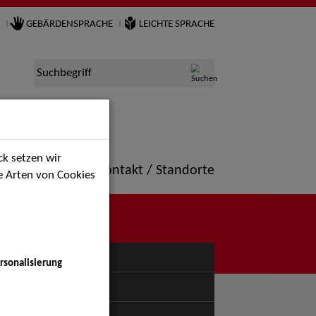
GEBÄRDENSPRACHE
LEICHTE SPRACHE
Suchbegriff
k setzen wir
ne
Portfolio
Kontakt / Standorte
ie Arten von Cookies
NÜ
rsonalisierung
uspiel - Bühne