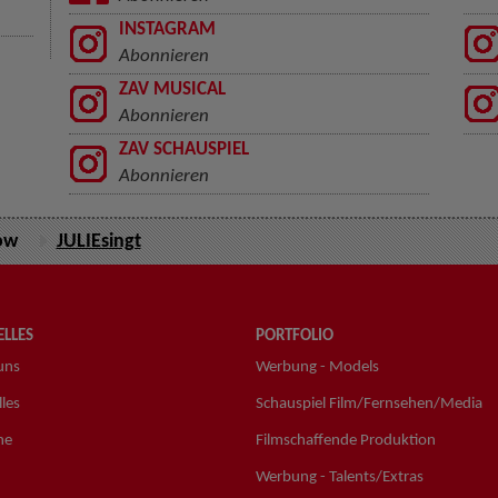
INSTAGRAM
Abonnieren
ZAV MUSICAL
Abonnieren
ZAV SCHAUSPIEL
Abonnieren
ow
JULIEsingt
LLES
PORTFOLIO
uns
Werbung - Models
les
Schauspiel Film/Fernsehen/Media
ne
Filmschaffende Produktion
Werbung - Talents/Extras