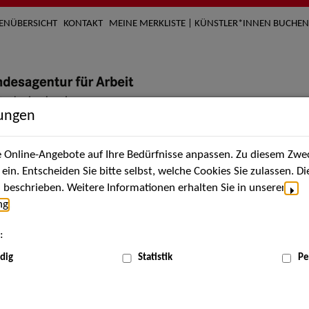
TENÜBERSICHT
KONTAKT
MEINE MERKLISTE | KÜNSTLER*INNEN BUCHEN
lungen
Online-Angebote auf Ihre Bedürfnisse anpassen. Zu diesem Zwec
nach Künstler*innen
Über uns
Aktuelles
Termi
in. Entscheiden Sie bitte selbst, welche Cookies Sie zulassen. D
beschrieben. Weitere Informationen erhalten Sie in unserer
ng
.
nnen
:
ME
dig
Statistik
Pe
Scha