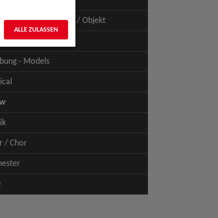
uspiel - Film / TV
uspiel - Figur / Puppe / Objekt
ALLE ZULASSEN
bung - Talents
bung - Models
ical
ow
ik
r / Chor
hester
z