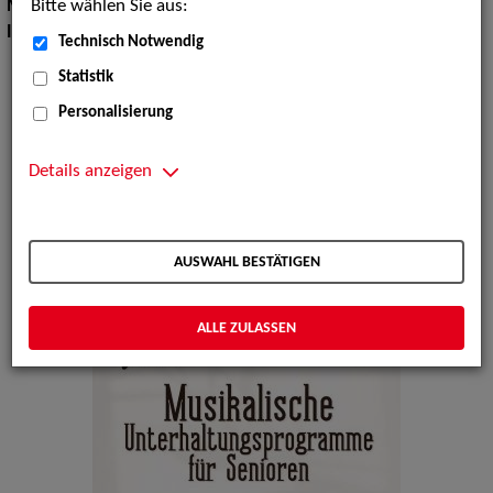
Bitte wählen Sie aus:
Musik Shows:
Volkstümliche Interpreten, Sänger / Sängerin
Instrument:
Gitarre
Technisch Notwendig
Statistik
Personalisierung
Details anzeigen
AUSWAHL BESTÄTIGEN
ALLE ZULASSEN