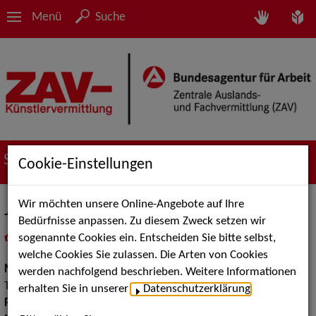
Menü
Suche
Suche nach Künstler*innen
Cookie-Einstellungen
Wir möchten unsere Online-Angebote auf Ihre
Jo Irmscher
Bedürfnisse anpassen. Zu diesem Zweck setzen wir
sogenannte Cookies ein. Entscheiden Sie bitte selbst,
in
Meine Merkliste
legen
als PDF speichern
welche Cookies Sie zulassen. Die Arten von Cookies
Musik:
Volksmusik und Intern. Folklore, Pop, Rock &
werden nachfolgend beschrieben. Weitere Informationen
Tanzmusik
erhalten Sie in unserer
Datenschutzerklärung
.
Pop Rock Tanzmusik:
Alleinunterhalter