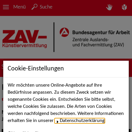
Menü
Suche
Suche nach Künstler*innen
Cookie-Einstellungen
Wir möchten unsere Online-Angebote auf Ihre
Hot House Hooters
Bedürfnisse anpassen. Zu diesem Zweck setzen wir
sogenannte Cookies ein. Entscheiden Sie bitte selbst,
in
Meine Merkliste
legen
als PDF speichern
welche Cookies Sie zulassen. Die Arten von Cookies
Musik:
Jazz
werden nachfolgend beschrieben. Weitere Informationen
Jazz:
Standards und Swing, Oldtime Jazz
erhalten Sie in unserer
Datenschutzerklärung
.