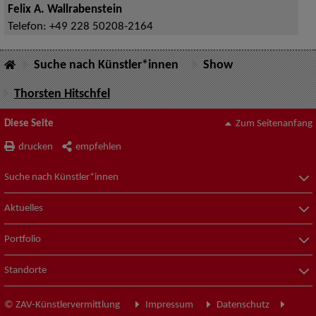
Felix A. Wallrabenstein
Telefon:
+49 228 50208-2164
Suche nach Künstler*innen
Show
Thorsten Hitschfel
Diese Seite
Zum Seitenanfang
drucken
empfehlen
Suche nach Künstler*innen
Aktuelles
Portfolio
Standorte
© ZAV-Künstlervermittlung
Impressum
Datenschutz