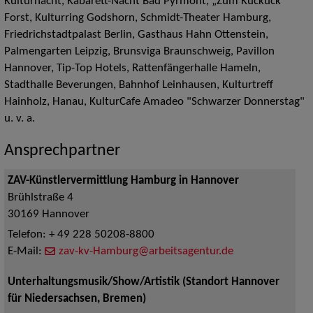
Kulturnacht, Kabarett-Nacht Bad Pyrmont, „Zum Kuckuck“
Forst, Kulturring Godshorn, Schmidt-Theater Hamburg,
Friedrichstadtpalast Berlin, Gasthaus Hahn Ottenstein,
Palmengarten Leipzig, Brunsviga Braunschweig, Pavillon
Hannover, Tip-Top Hotels, Rattenfängerhalle Hameln,
Stadthalle Beverungen, Bahnhof Leinhausen, Kulturtreff
Hainholz, Hanau, KulturCafe Amadeo "Schwarzer Donnerstag"
u. v. a.
Ansprechpartner
ZAV-Künstlervermittlung Hamburg in Hannover
Brühlstraße 4
30169
Hannover
Telefon:
+ 49 228 50208-8800
E-Mail:
zav-kv-Hamburg@arbeitsagentur.de
Unterhaltungsmusik/Show/Artistik (Standort Hannover
für Niedersachsen, Bremen)