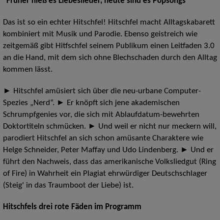
"Früher hieß es Liebeslieder, heute sind es Popsongs"
Das ist so ein echter Hitschfel! Hitschfel macht Alltagskabarett
kombiniert mit Musik und Parodie. Ebenso geistreich wie
zeitgemäß gibt Hitfschfel seinem Publikum einen Leitfaden 3.0
an die Hand, mit dem sich ohne Blechschaden durch den Alltag
kommen lässt.
► Hitschfel amüsiert sich über die neu-urbane Computer-
Spezies „Nerd“. ► Er knöpft sich jene akademischen
Schrumpfgenies vor, die sich mit Ablaufdatum-bewehrten
Doktortiteln schmücken. ► Und weil er nicht nur meckern will,
parodiert Hitschfel an sich schon amüsante Charaktere wie
Helge Schneider, Peter Maffay und Udo Lindenberg. ► Und er
führt den Nachweis, dass das amerikanische Volksliedgut (Ring
of Fire) in Wahrheit ein Plagiat ehrwürdiger Deutschschlager
(Steig' in das Traumboot der Liebe) ist.
Hitschfels drei rote Fäden im Programm