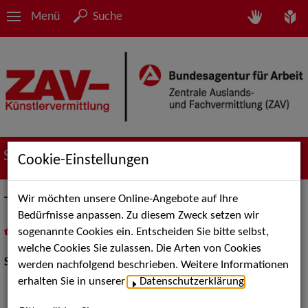
Menü
Suche
Suche nach Künstler*innen
Cookie-Einstellungen
Wir möchten unsere Online-Angebote auf Ihre
Thorsten Hitschfel
Bedürfnisse anpassen. Zu diesem Zweck setzen wir
sogenannte Cookies ein. Entscheiden Sie bitte selbst,
in
Meine Merkliste
legen
als PDF speichern
welche Cookies Sie zulassen. Die Arten von Cookies
Show Acts:
Kabarett, Comedy
werden nachfolgend beschrieben. Weitere Informationen
erhalten Sie in unserer
Datenschutzerklärung
.