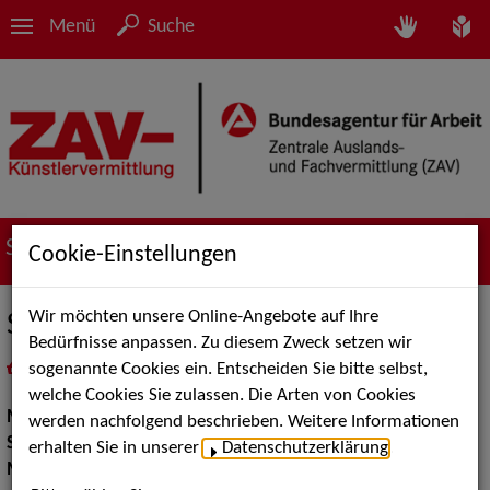
Menü
Suche
Suche nach Künstler*innen
Cookie-Einstellungen
Wir möchten unsere Online-Angebote auf Ihre
Steffen Heuseler
Bedürfnisse anpassen. Zu diesem Zweck setzen wir
sogenannte Cookies ein. Entscheiden Sie bitte selbst,
in
Meine Merkliste
legen
als PDF speichern
welche Cookies Sie zulassen. Die Arten von Cookies
Musik:
DJs
werden nachfolgend beschrieben. Weitere Informationen
Show:
Musik Shows
erhalten Sie in unserer
Datenschutzerklärung
.
Moderation:
Moderator / Moderatorin