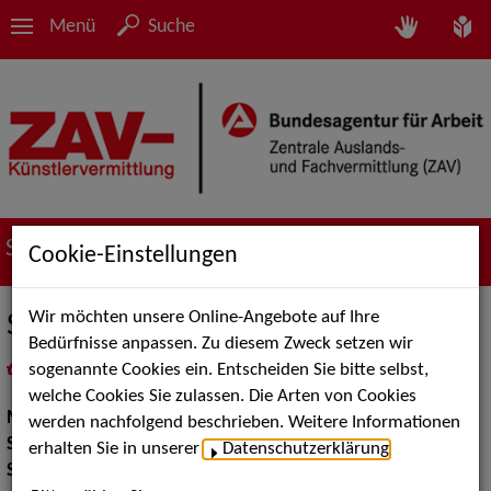
Menü
Suche
Suche nach Künstler*innen
Cookie-Einstellungen
Wir möchten unsere Online-Angebote auf Ihre
Stamping Feet
Bedürfnisse anpassen. Zu diesem Zweck setzen wir
sogenannte Cookies ein. Entscheiden Sie bitte selbst,
in
Meine Merkliste
legen
als PDF speichern
welche Cookies Sie zulassen. Die Arten von Cookies
Musik:
Pop, Rock & Tanzmusik
werden nachfolgend beschrieben. Weitere Informationen
Show:
Walk Acts Animation, Musik Shows
erhalten Sie in unserer
Datenschutzerklärung
.
Show Acts:
Straßenshows / Outdoor, Sonstige Shows