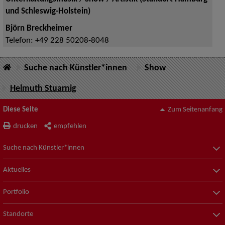
und Schleswig-Holstein)
Björn Breckheimer
Telefon:
+49 228 50208-8048
Suche nach Künstler*innen
Show
Helmuth Stuarnig
Diese Seite
Zum Seitenanfang
drucken
empfehlen
Suche nach Künstler*innen
Aktuelles
Portfolio
Standorte