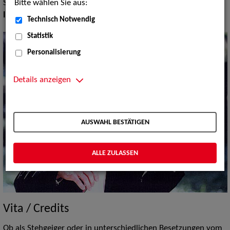
Bitte wählen Sie aus:
Salon und Cafehaus Musik
Instrument:
Geige
Technisch Notwendig
Statistik
Personalisierung
Details anzeigen
AUSWAHL BESTÄTIGEN
ALLE ZULASSEN
Vita / Credits
Ob als Stehgeiger oder in unterschiedlichen Besetzungen vom