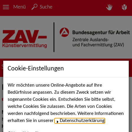
Menü
Suche
Suche nach Künstler*innen
Cookie-Einstellungen
Wir möchten unsere Online-Angebote auf Ihre
Helmuth Stuarnig
Bedürfnisse anpassen. Zu diesem Zweck setzen wir
sogenannte Cookies ein. Entscheiden Sie bitte selbst,
in
Meine Merkliste
legen
als PDF speichern
welche Cookies Sie zulassen. Die Arten von Cookies
Musik:
Instrumental Solisten, Klassische und Historische
werden nachfolgend beschrieben. Weitere Informationen
Musik
erhalten Sie in unserer
Datenschutzerklärung
.
Klassische und Historische Musik:
Kammermusikgruppen,