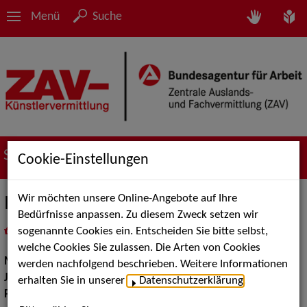
Menü
Suche
Suche nach Künstler*innen
Cookie-Einstellungen
Wir möchten unsere Online-Angebote auf Ihre
Inka Hellmich
Bedürfnisse anpassen. Zu diesem Zweck setzen wir
sogenannte Cookies ein. Entscheiden Sie bitte selbst,
in
Meine Merkliste
legen
als PDF speichern
welche Cookies Sie zulassen. Die Arten von Cookies
Musik:
Pop, Rock & Tanzmusik, Jazz
werden nachfolgend beschrieben. Weitere Informationen
Jazz:
Standards und Swing
erhalten Sie in unserer
Datenschutzerklärung
.
Pop Rock Tanzmusik:
Alleinunterhalter