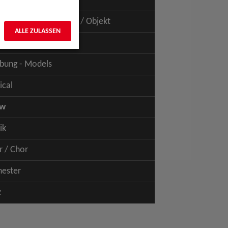
uspiel - Film / TV
uspiel - Figur / Puppe / Objekt
ALLE ZULASSEN
bung - Talents
bung - Models
ical
ow
ik
r / Chor
hester
z