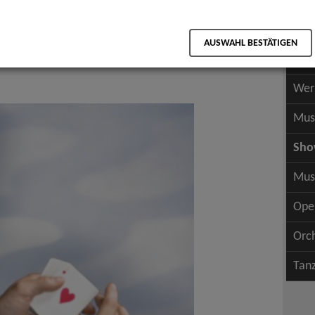
Scha
als PDF speichern
Scha
AUSWAHL BESTÄTIGEN
Wer
cts
Wer
Mus
Sh
Mus
Ope
Orc
Tan