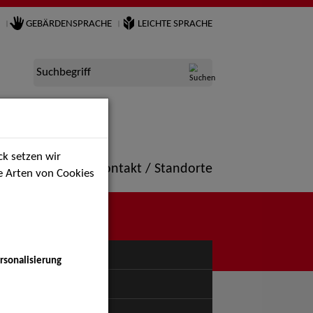
GEBÄRDENSPRACHE
LEICHTE SPRACHE
Suchbegriff
k setzen wir
ne
Portfolio
Kontakt / Standorte
ie Arten von Cookies
NÜ
rsonalisierung
uspiel - Bühne