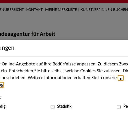
TENÜBERSICHT
KONTAKT
MEINE MERKLISTE | KÜNSTLER*INNEN BUCHEN
lungen
Online-Angebote auf Ihre Bedürfnisse anpassen. Zu diesem Zwec
nach Künstler*innen
Über uns
Aktuelles
Termi
in. Entscheiden Sie bitte selbst, welche Cookies Sie zulassen. D
beschrieben. Weitere Informationen erhalten Sie in unserer
ng
.
nnen
:
ME
dig
Statistik
Pe
Scha