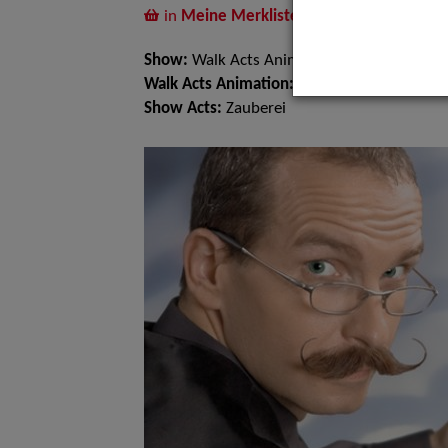
in
Meine Merkliste
legen
Show:
Walk Acts Animation
Walk Acts Animation:
Tischzauberei, Walk A
Show Acts:
Zauberei