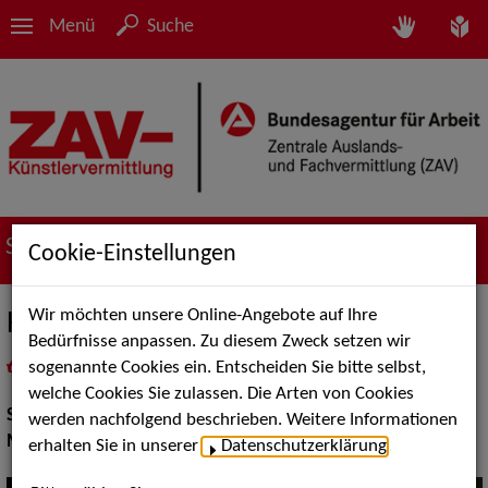
Menü
Suche
Suche nach Künstler*innen
Cookie-Einstellungen
Wir möchten unsere Online-Angebote auf Ihre
Halada Moderation
Bedürfnisse anpassen. Zu diesem Zweck setzen wir
sogenannte Cookies ein. Entscheiden Sie bitte selbst,
in
Meine Merkliste
legen
als PDF speichern
welche Cookies Sie zulassen. Die Arten von Cookies
Show:
Moderation
werden nachfolgend beschrieben. Weitere Informationen
Moderation:
Moderator / Moderatorin
erhalten Sie in unserer
Datenschutzerklärung
.