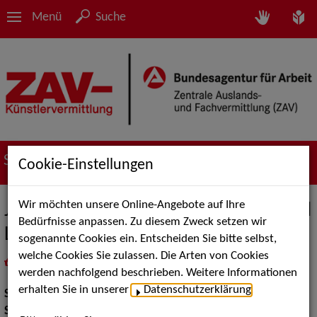
Menü
Suche
Suche nach Künstler*innen
Cookie-Einstellungen
Wir möchten unsere Online-Angebote auf Ihre
Johanna Häußler - Tanzakrobatik und
Bedürfnisse anpassen. Zu diesem Zweck setzen wir
Luftartistik
sogenannte Cookies ein. Entscheiden Sie bitte selbst,
welche Cookies Sie zulassen. Die Arten von Cookies
in
Meine Merkliste
legen
als PDF speichern
werden nachfolgend beschrieben. Weitere Informationen
erhalten Sie in unserer
Datenschutzerklärung
.
Show:
Artistik, Show Acts
Show Acts:
Tanz