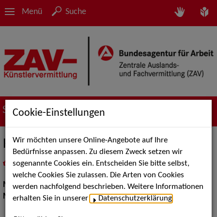
Menü
Suche
Suche nach Künstler*innen
Cookie-Einstellungen
Wir möchten unsere Online-Angebote auf Ihre
Hartmut Schulze-Gerlach/ Muck
Bedürfnisse anpassen. Zu diesem Zweck setzen wir
sogenannte Cookies ein. Entscheiden Sie bitte selbst,
in
Meine Merkliste
legen
als PDF speichern
welche Cookies Sie zulassen. Die Arten von Cookies
Moderation:
Moderator / Moderatorin
werden nachfolgend beschrieben. Weitere Informationen
Musik Shows:
Sänger / Sängerin
erhalten Sie in unserer
Datenschutzerklärung
.