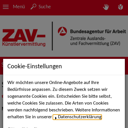
Menü
Suche
Suche nach Künstler*innen
Cookie-Einstellungen
Wir möchten unsere Online-Angebote auf Ihre
SPEZI-DISCO Leipzig
Bedürfnisse anpassen. Zu diesem Zweck setzen wir
sogenannte Cookies ein. Entscheiden Sie bitte selbst,
in
Meine Merkliste
legen
als PDF speichern
welche Cookies Sie zulassen. Die Arten von Cookies
Musik:
DJs
werden nachfolgend beschrieben. Weitere Informationen
erhalten Sie in unserer
Datenschutzerklärung
.