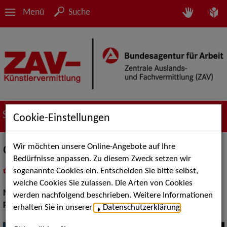
Menü
Suche
Suche nach Künstler*innen
Cookie-Einstellungen
Wir möchten unsere Online-Angebote auf Ihre
Groove Garden
Bedürfnisse anpassen. Zu diesem Zweck setzen wir
sogenannte Cookies ein. Entscheiden Sie bitte selbst,
in
Meine Merkliste
legen
als PDF speichern
welche Cookies Sie zulassen. Die Arten von Cookies
Musik:
Pop, Rock & Tanzmusik
werden nachfolgend beschrieben. Weitere Informationen
Pop Rock Tanzmusik:
Funk, Soul, Top 40
erhalten Sie in unserer
Datenschutzerklärung
.