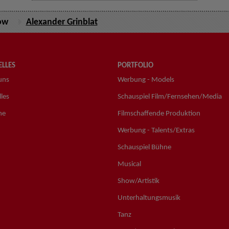
ow
Alexander Grinblat
LLES
PORTFOLIO
uns
Werbung - Models
les
Schauspiel Film/Fernsehen/Media
ne
Filmschaffende Produktion
Werbung - Talents/Extras
Schauspiel Bühne
Musical
Show/Artistik
Unterhaltungsmusik
Tanz