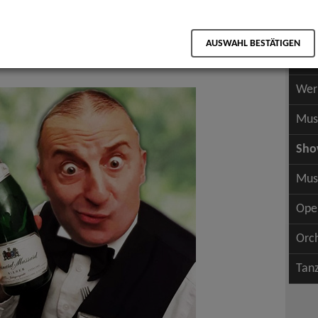
Scha
als PDF speichern
Scha
AUSWAHL BESTÄTIGEN
Wer
antomime / Living Dolls
Wer
Mus
Sh
Mus
Ope
Orc
Tan