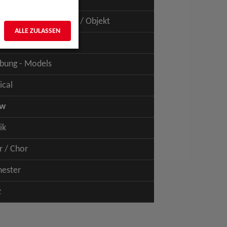
uspiel - Film / TV
uspiel - Figur / Puppe / Objekt
ALLE ZULASSEN
bung - Talents
bung - Models
ical
ow
ik
r / Chor
hester
z