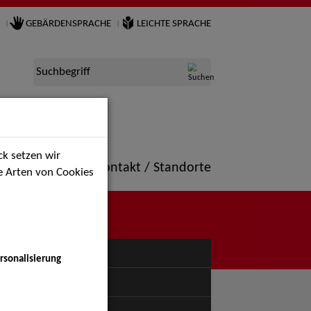
GEBÄRDENSPRACHE
LEICHTE SPRACHE
Suchbegriff
k setzen wir
ne
Portfolio
Kontakt / Standorte
ie Arten von Cookies
NÜ
rsonalisierung
uspiel - Bühne