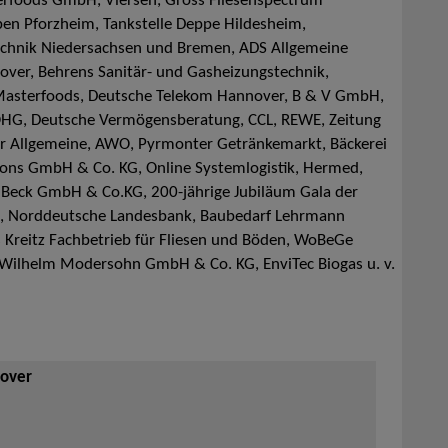
rfoods GmbH, Viersen, Gross Fliesenspectrum
ben Pforzheim, Tankstelle Deppe Hildesheim,
chnik Niedersachsen und Bremen, ADS Allgemeine
over, Behrens Sanitär- und Gasheizungstechnik,
Masterfoods, Deutsche Telekom Hannover, B & V GmbH,
 OHG, Deutsche Vermögensberatung, CCL, REWE, Zeitung
er Allgemeine, AWO, Pyrmonter Getränkemarkt, Bäckerei
tions GmbH & Co. KG, Online Systemlogistik, Hermed,
Beck GmbH & Co.KG, 200-jährige Jubiläum Gala der
g, Norddeutsche Landesbank, Baubedarf Lehrmann
 Kreitz Fachbetrieb für Fliesen und Böden, WoBeGe
 Wilhelm Modersohn GmbH & Co. KG, EnviTec Biogas u. v.
nover