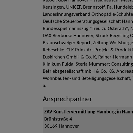
Kassel, GDA Hannover – Waldhausen, Maste
Kenzingen, UNICEF, Brennstoff, Fa. Hundele
Landesinnungsverband Orthopädie-Schuhte
Deutsche Steuerberatungsgesellschaft Hann
Bundesspielmannszug "Treu zu Osterath", 
DAX Bierbörse Hannover, Struck Recycling
Braunschweiger Report, Zeitung Wolfsburg
Rebeschke, CLK Prinz Art Projekt & Produk
Euskirchen GmbH & Co. K, Rainer-Hermann 
Klinikum Fulda, Steria Mummert Consultin
Betriebsgesellschaft mbH & Co. KG, Andreas
Wohnbauten- und Beteiligungsgesellschaft,
a.
Ansprechpartner
ZAV-Künstlervermittlung Hamburg in Han
Brühlstraße 4
30169
Hannover