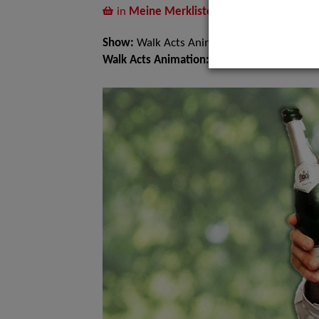
in
Meine Merkliste
legen
Show:
Walk Acts Animation
Walk Acts Animation:
Komisches Kellnern, P