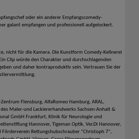
Empfangschef oder ein anderer Empfangscomedy-
er galant empfangen und professionell aufgelockert.
te, nicht für die Kamera. Die Kunstform Comedy-Kellnerei
. Ein Clip würde den Charakter und durchschlagenden
eben und daher kontraproduktiv sein. Vertrauen Sie der
stlervermittlung.
Zentrum Flensburg, AlfaRomeo Hamburg, ARAL,
ng des Maler-und Lackiererhandwerks Sachsen-Anhalt &
ional GmbH Frankfurt, Klinik für Neurologie und
ttenstiftung Hannover, Tigeman Optik, Ver.Di Hannover,
nd Förderverein Rettungshubschrauber "Christoph 7",