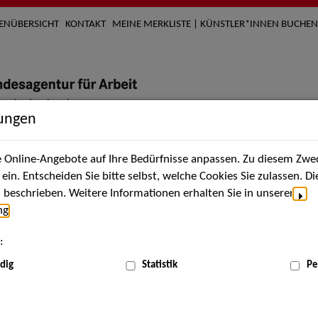
TENÜBERSICHT
KONTAKT
MEINE MERKLISTE | KÜNSTLER*INNEN BUCHEN
lungen
Online-Angebote auf Ihre Bedürfnisse anpassen. Zu diesem Zwec
nach Künstler*innen
Über uns
Aktuelles
Termi
in. Entscheiden Sie bitte selbst, welche Cookies Sie zulassen. D
beschrieben. Weitere Informationen erhalten Sie in unserer
ng
.
nnen
:
ME
dig
Statistik
Pe
Scha