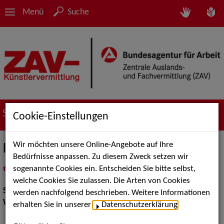
Menü
Suche
Suche nach Künstler*innen
Cookie-Einstellungen
Wir möchten unsere Online-Angebote auf Ihre
Katrin Geppert - Stelzen
Bedürfnisse anpassen. Zu diesem Zweck setzen wir
sogenannte Cookies ein. Entscheiden Sie bitte selbst,
in
Meine Merkliste
legen
als PDF speichern
welche Cookies Sie zulassen. Die Arten von Cookies
Show:
Walk Acts Animation
werden nachfolgend beschrieben. Weitere Informationen
Walk Acts Animation:
Stelzenlauf, Walk Acts
erhalten Sie in unserer
Datenschutzerklärung
.