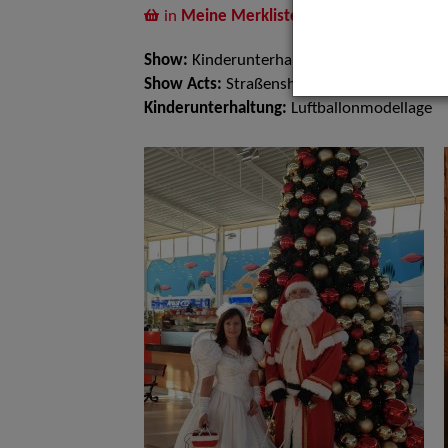
in
Meine Merkliste
legen
Show:
Kinderunterhaltung, Walk Acts Anim
Show Acts:
Straßenshows / Outdoor
Kinderunterhaltung:
Luftballonmodellage