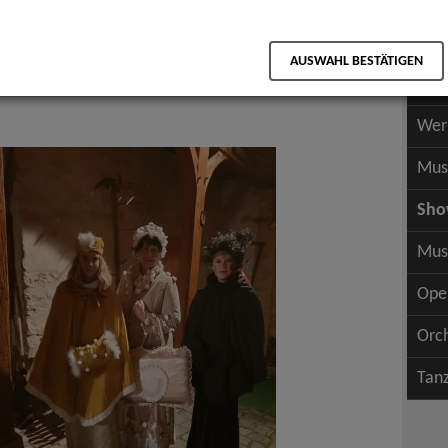
Scha
als PDF speichern
Scha
ation
AUSWAHL BESTÄTIGEN
Wer
Wer
Mus
Sh
Mus
Ope
Orc
Tan