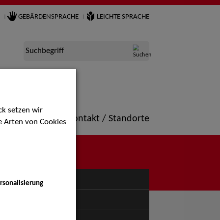
GEBÄRDENSPRACHE
LEICHTE SPRACHE
Suchbegriff
k setzen wir
ne
Portfolio
Kontakt / Standorte
ie Arten von Cookies
NÜ
rsonalisierung
uspiel - Bühne