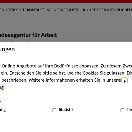
TENÜBERSICHT
KONTAKT
MEINE MERKLISTE | KÜNSTLER*INNEN BUCHEN
lungen
Online-Angebote auf Ihre Bedürfnisse anpassen. Zu diesem Zwec
nach Künstler*innen
Über uns
Aktuelles
Termi
in. Entscheiden Sie bitte selbst, welche Cookies Sie zulassen. D
beschrieben. Weitere Informationen erhalten Sie in unserer
ng
.
nnen
:
ME
dig
Statistik
Pe
Scha
hten