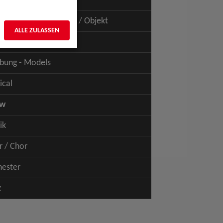
uspiel - Film / TV
uspiel - Figur / Puppe / Objekt
ALLE ZULASSEN
bung - Talents
bung - Models
ical
ow
ik
r / Chor
hester
z