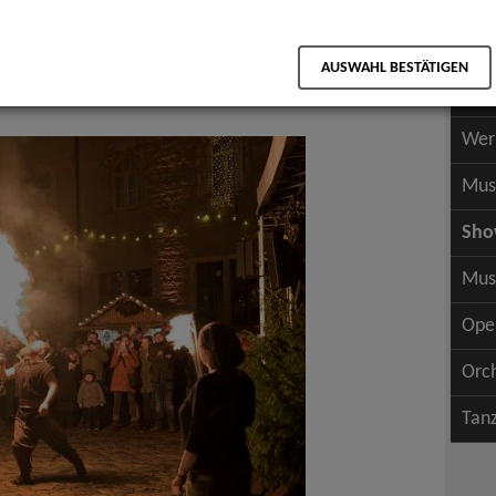
Scha
als PDF speichern
Scha
AUSWAHL BESTÄTIGEN
Wer
er, Sonstige Shows, Straßenshows / Outdoor
Wer
Mus
Sh
Mus
Ope
Orc
Tan