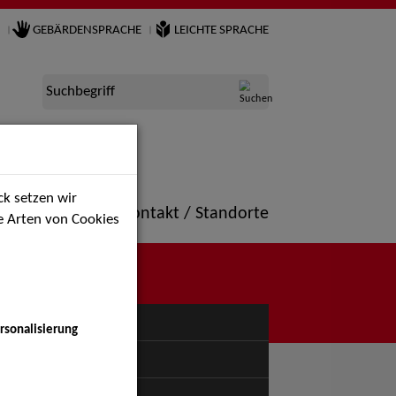
GEBÄRDENSPRACHE
LEICHTE SPRACHE
Suchbegriff
k setzen wir
ne
Portfolio
Kontakt / Standorte
ie Arten von Cookies
NÜ
rsonalisierung
uspiel - Bühne