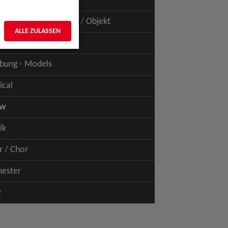
uspiel - Film / TV
uspiel - Figur / Puppe / Objekt
ALLE ZULASSEN
bung - Talents
bung - Models
ical
ow
ik
r / Chor
hester
z