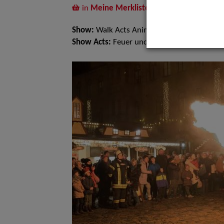
in
Meine Merkliste
legen
Show:
Walk Acts Animation, Show Acts
Show Acts:
Feuer und Lichtshows, Mittelalt