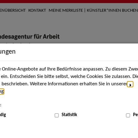
TENÜBERSICHT
KONTAKT
MEINE MERKLISTE | KÜNSTLER*INNEN BUCHEN
lungen
Online-Angebote auf Ihre Bedürfnisse anpassen. Zu diesem Zwec
nach Künstler*innen
Über uns
Aktuelles
Termi
in. Entscheiden Sie bitte selbst, welche Cookies Sie zulassen. D
beschrieben. Weitere Informationen erhalten Sie in unserer
ng
.
nnen
:
ME
dig
Statistik
Pe
Scha
t