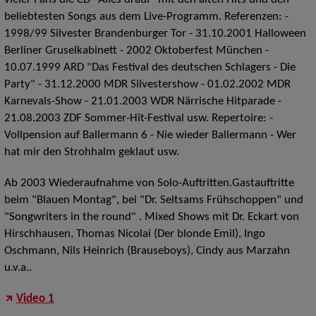
vieler Fans die CD "Alles drauf" mit den alten Hits und den
beliebtesten Songs aus dem Live-Programm. Referenzen: -
1998/99 Silvester Brandenburger Tor - 31.10.2001 Halloween
Berliner Gruselkabinett - 2002 Oktoberfest München -
10.07.1999 ARD "Das Festival des deutschen Schlagers - Die
Party" - 31.12.2000 MDR Silvestershow - 01.02.2002 MDR
Karnevals-Show - 21.01.2003 WDR Närrische Hitparade -
21.08.2003 ZDF Sommer-Hit-Festival usw. Repertoire: -
Vollpension auf Ballermann 6 - Nie wieder Ballermann - Wer
hat mir den Strohhalm geklaut usw.
Ab 2003 Wiederaufnahme von Solo-Auftritten.Gastauftritte
beim "Blauen Montag", bei "Dr. Seltsams Frühschoppen" und
"Songwriters in the round" . Mixed Shows mit Dr. Eckart von
Hirschhausen, Thomas Nicolai (Der blonde Emil), Ingo
Oschmann, Nils Heinrich (Brauseboys), Cindy aus Marzahn
u.v.a..
Video 1