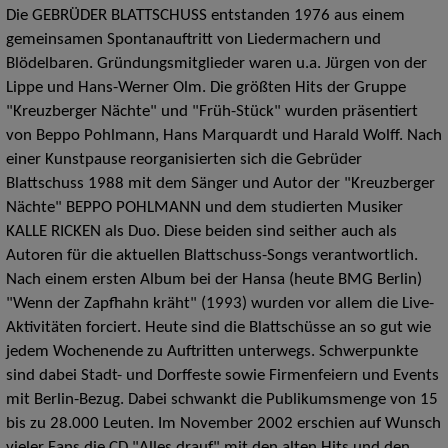
Die GEBRÜDER BLATTSCHUSS entstanden 1976 aus einem
gemeinsamen Spontanauftritt von Liedermachern und
Blödelbaren. Gründungsmitglieder waren u.a. Jürgen von der
Lippe und Hans-Werner Olm. Die größten Hits der Gruppe
"Kreuzberger Nächte" und "Früh-Stück" wurden präsentiert
von Beppo Pohlmann, Hans Marquardt und Harald Wolff. Nach
einer Kunstpause reorganisierten sich die Gebrüder
Blattschuss 1988 mit dem Sänger und Autor der "Kreuzberger
Nächte" BEPPO POHLMANN und dem studierten Musiker
KALLE RICKEN als Duo. Diese beiden sind seither auch als
Autoren für die aktuellen Blattschuss-Songs verantwortlich.
Nach einem ersten Album bei der Hansa (heute BMG Berlin)
"Wenn der Zapfhahn kräht" (1993) wurden vor allem die Live-
Aktivitäten forciert. Heute sind die Blattschüsse an so gut wie
jedem Wochenende zu Auftritten unterwegs. Schwerpunkte
sind dabei Stadt- und Dorffeste sowie Firmenfeiern und Events
mit Berlin-Bezug. Dabei schwankt die Publikumsmenge von 15
bis zu 28.000 Leuten. Im November 2002 erschien auf Wunsch