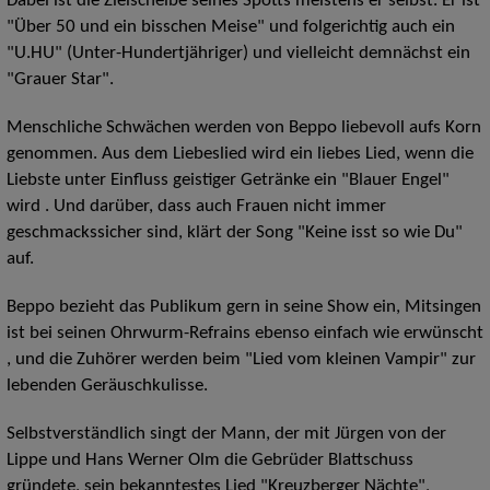
Dabei ist die Zielscheibe seines Spotts meistens er selbst. Er ist
"Über 50 und ein bisschen Meise" und folgerichtig auch ein
"U.HU" (Unter-Hundertjähriger) und vielleicht demnächst ein
"Grauer Star".
Menschliche Schwächen werden von Beppo liebevoll aufs Korn
genommen. Aus dem Liebeslied wird ein liebes Lied, wenn die
Liebste unter Einfluss geistiger Getränke ein "Blauer Engel"
wird . Und darüber, dass auch Frauen nicht immer
geschmackssicher sind, klärt der Song "Keine isst so wie Du"
auf.
Beppo bezieht das Publikum gern in seine Show ein, Mitsingen
ist bei seinen Ohrwurm-Refrains ebenso einfach wie erwünscht
, und die Zuhörer werden beim "Lied vom kleinen Vampir" zur
lebenden Geräuschkulisse.
Selbstverständlich singt der Mann, der mit Jürgen von der
Lippe und Hans Werner Olm die Gebrüder Blattschuss
gründete, sein bekanntestes Lied "Kreuzberger Nächte",