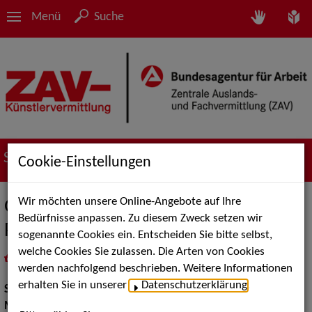
Menü
Suche
Suche nach Künstler*innen
Cookie-Einstellungen
Wir möchten unsere Online-Angebote auf Ihre
Gebrüder Blattschuss-Beppo
Bedürfnisse anpassen. Zu diesem Zweck setzen wir
Pohlmann
sogenannte Cookies ein. Entscheiden Sie bitte selbst,
welche Cookies Sie zulassen. Die Arten von Cookies
in
Meine Merkliste
legen
als PDF speichern
werden nachfolgend beschrieben. Weitere Informationen
erhalten Sie in unserer
Datenschutzerklärung
.
Show Acts:
Comedy
Musik Shows:
Sänger / Sängerin, Sonstiges