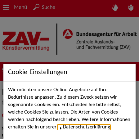
Menü
Suche
Suche nach Künstler*innen
Cookie-Einstellungen
Wir möchten unsere Online-Angebote auf Ihre
Peter Maffay Doubleshow - a tribute
Bedürfnisse anpassen. Zu diesem Zweck setzen wir
to Peter Maffay
sogenannte Cookies ein. Entscheiden Sie bitte selbst,
welche Cookies Sie zulassen. Die Arten von Cookies
in
Meine Merkliste
legen
als PDF speichern
werden nachfolgend beschrieben. Weitere Informationen
erhalten Sie in unserer
Datenschutzerklärung
.
Show:
Musik Shows, Walk Acts Animation
Walk Acts Animation:
Doppelgänger