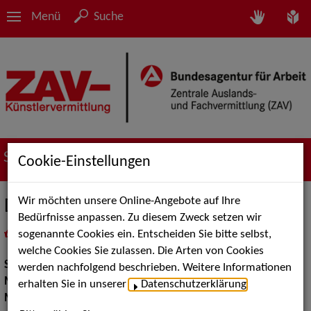
Menü
Suche
Suche nach Künstler*innen
Cookie-Einstellungen
Wir möchten unsere Online-Angebote auf Ihre
Dorit Gäbler
Bedürfnisse anpassen. Zu diesem Zweck setzen wir
sogenannte Cookies ein. Entscheiden Sie bitte selbst,
in
Meine Merkliste
legen
als PDF speichern
welche Cookies Sie zulassen. Die Arten von Cookies
Show:
Musik Shows
werden nachfolgend beschrieben. Weitere Informationen
Moderation:
Moderator / Moderatorin
erhalten Sie in unserer
Datenschutzerklärung
.
Musik Shows:
Sonstiges, Sänger / Sängerin