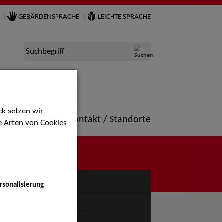
GEBÄRDENSPRACHE
LEICHTE SPRACHE
Suchbegriff
k setzen wir
ne
Portfolio
Kontakt / Standorte
ie Arten von Cookies
NÜ
rsonalisierung
uspiel - Bühne