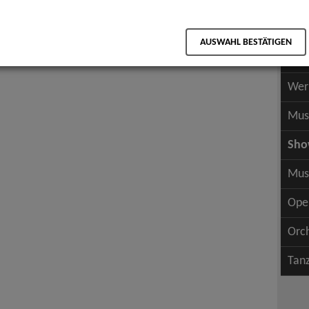
Scha
als PDF speichern
Scha
AUSWAHL BESTÄTIGEN
Wer
eater
Wer
Mus
Sh
Mus
Ope
Orc
Tan