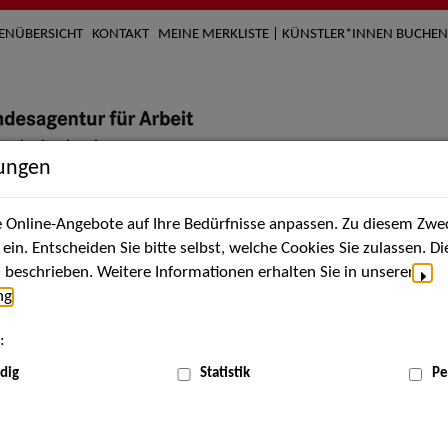
TENÜBERSICHT
KONTAKT
MEINE MERKLISTE | KÜNSTLER*INNEN BUCHEN
lungen
Online-Angebote auf Ihre Bedürfnisse anpassen. Zu diesem Zwec
nach Künstler*innen
Über uns
Aktuelles
Termi
in. Entscheiden Sie bitte selbst, welche Cookies Sie zulassen. D
beschrieben. Weitere Informationen erhalten Sie in unserer
ng
.
nnen
:
ME
dig
Statistik
Pe
Scha
n (Michael Fritzsche)