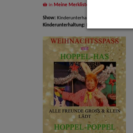
in
Meine Merkliste
legen
Show:
Kinderunterhaltung
Kinderunterhaltung:
Kindershows, Kinderth