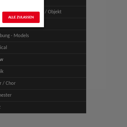
uspiel - Film / TV
uspiel - Figur / Puppe / Objekt
ALLE ZULASSEN
bung - Talents
bung - Models
ical
ow
ik
r / Chor
hester
z