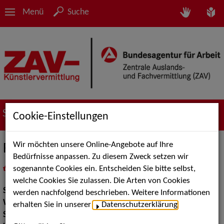
Menü
Suche
Suche nach Künstler*innen
Cookie-Einstellungen
Wir möchten unsere Online-Angebote auf Ihre
Friedrich der Zauberer
Bedürfnisse anpassen. Zu diesem Zweck setzen wir
sogenannte Cookies ein. Entscheiden Sie bitte selbst,
in
Meine Merkliste
legen
als PDF speichern
welche Cookies Sie zulassen. Die Arten von Cookies
Show:
Kinderunterhaltung
werden nachfolgend beschrieben. Weitere Informationen
Walk Acts Animation:
Tischzauberei
erhalten Sie in unserer
Datenschutzerklärung
.
Show Acts:
Zauberei