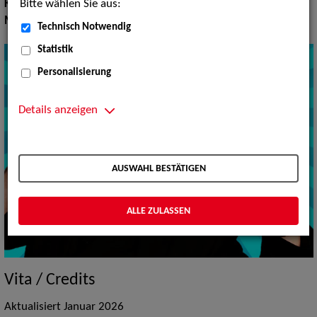
Bitte wählen Sie aus:
Kinderunterhaltung:
Kindershows
Moderation:
Moderator / Moderatorin
Technisch Notwendig
Statistik
Personalisierung
Details anzeigen
AUSWAHL BESTÄTIGEN
ALLE ZULASSEN
Vita / Credits
Aktualisiert Januar 2026