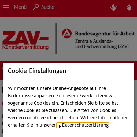
Menü
Suche
Suche nach Künstler*innen
Cookie-Einstellungen
Wir möchten unsere Online-Angebote auf Ihre
Franky Schlumpino
Bedürfnisse anpassen. Zu diesem Zweck setzen wir
sogenannte Cookies ein. Entscheiden Sie bitte selbst,
in
Meine Merkliste
legen
als PDF speichern
welche Cookies Sie zulassen. Die Arten von Cookies
Show:
Kinderunterhaltung
werden nachfolgend beschrieben. Weitere Informationen
Kinderunterhaltung:
Clowns, Kindershows, Kindertheater,
erhalten Sie in unserer
Datenschutzerklärung
.
Luftballonmodellage