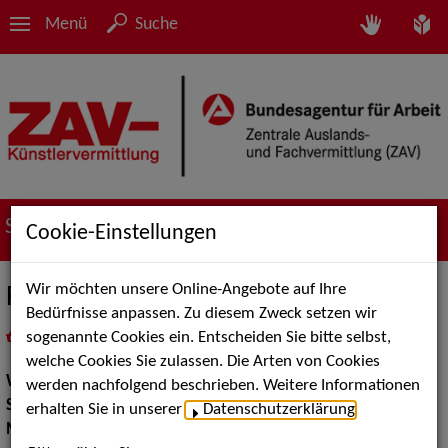
Menü
Suche
Suche nach Künstler*innen
Cookie-Einstellungen
Wir möchten unsere Online-Angebote auf Ihre
Frank Fine & Cher
Bedürfnisse anpassen. Zu diesem Zweck setzen wir
sogenannte Cookies ein. Entscheiden Sie bitte selbst,
in
Meine Merkliste
legen
als PDF speichern
welche Cookies Sie zulassen. Die Arten von Cookies
Walk Acts Animation:
Doppelgänger
werden nachfolgend beschrieben. Weitere Informationen
Show Acts:
Travestie
erhalten Sie in unserer
Datenschutzerklärung
.
Musik Shows:
Sänger / Sängerin