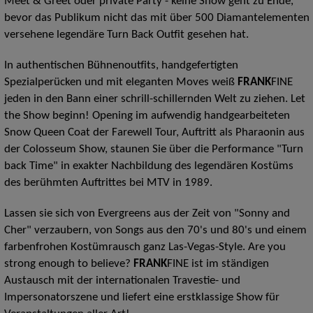
Meet & Greet oder private Party - keine Show geht zu Ende,
bevor das Publikum nicht das mit über 500 Diamantelementen
versehene legendäre Turn Back Outfit gesehen hat.
In authentischen Bühnenoutfits, handgefertigten
Spezialperücken und mit eleganten Moves weiß
FRANK
FINE
jeden in den Bann einer schrill-schillernden Welt zu ziehen. Let
the Show beginn! Opening im aufwendig handgearbeiteten
Snow Queen Coat der Farewell Tour, Auftritt als Pharaonin aus
der Colosseum Show, staunen Sie über die Performance "Turn
back Time" in exakter Nachbildung des legendären Kostüms
des berühmten Auftrittes bei MTV in 1989.
Lassen sie sich von Evergreens aus der Zeit von "Sonny and
Cher" verzaubern, von Songs aus den 70's und 80's und einem
farbenfrohen Kostümrausch ganz Las-Vegas-Style. Are you
strong enough to believe?
FRANK
FINE ist im ständigen
Austausch mit der internationalen Travestie- und
Impersonatorszene und liefert eine erstklassige Show für