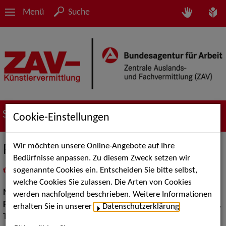
Menü
Suche
Suche nach Künstler*innen
Cookie-Einstellungen
Wir möchten unsere Online-Angebote auf Ihre
Felice & Band
Bedürfnisse anpassen. Zu diesem Zweck setzen wir
sogenannte Cookies ein. Entscheiden Sie bitte selbst,
in
Meine Merkliste
legen
als PDF speichern
welche Cookies Sie zulassen. Die Arten von Cookies
Musik:
Pop, Rock & Tanzmusik
werden nachfolgend beschrieben. Weitere Informationen
Pop Rock Tanzmusik:
Rock, Soul, Deutscher Pop Rock Schlager,
erhalten Sie in unserer
Datenschutzerklärung
.
Top 40