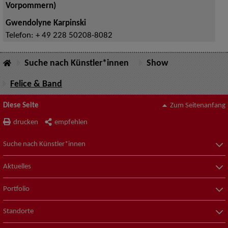
Vorpommern)
Gwendolyne Karpinski
Telefon:
+ 49 228 50208-8082
Suche nach Künstler*innen
Show
Felice & Band
Diese Seite
Zum Seitenanfang
drucken
empfehlen
Suche nach Künstler*innen
Aktuelles
Portfolio
Standorte