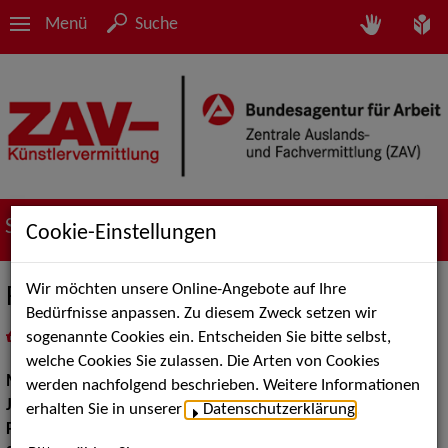
Menü
Suche
Suche nach Künstler*innen
Cookie-Einstellungen
Wir möchten unsere Online-Angebote auf Ihre
Feelings
Bedürfnisse anpassen. Zu diesem Zweck setzen wir
sogenannte Cookies ein. Entscheiden Sie bitte selbst,
in
Meine Merkliste
legen
als PDF speichern
welche Cookies Sie zulassen. Die Arten von Cookies
Musik:
Jazz
werden nachfolgend beschrieben. Weitere Informationen
Jazz:
Standards und Swing
erhalten Sie in unserer
Datenschutzerklärung
.
Pop Rock Tanzmusik:
Soul