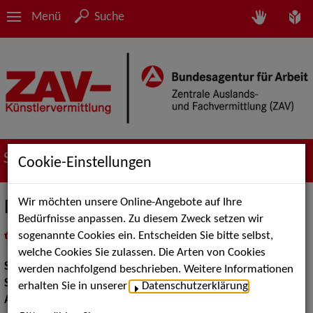
Menü
Suche
Suche nach Künstler*innen
Cookie-Einstellungen
Wir möchten unsere Online-Angebote auf Ihre
Fast Fat Company
Bedürfnisse anpassen. Zu diesem Zweck setzen wir
sogenannte Cookies ein. Entscheiden Sie bitte selbst,
in
Meine Merkliste
legen
als PDF speichern
welche Cookies Sie zulassen. Die Arten von Cookies
Show:
Artistik
werden nachfolgend beschrieben. Weitere Informationen
Show Acts:
Comedy
erhalten Sie in unserer
Datenschutzerklärung
.
Artistik:
Trends, Luftakrobatik, Jonglage