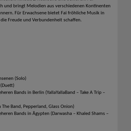
sch und bringt Melodien aus verschiedenen Kontinenten
nnern. Für Erwachsene bietet Fai fröhliche Musik in
r, die Freude und Verbundenheit schaffen.
hsenen (Solo)
 (Duett)
eren Bands in Berlin (YallaYallaBand – Take A Trip –
n The Band, Pepperland, Glass Onion)
meheren Bands in Ägypten (Darwasha – Khaled Shams –