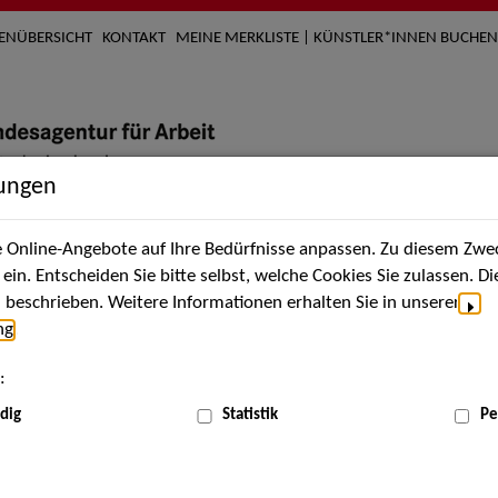
TENÜBERSICHT
KONTAKT
MEINE MERKLISTE | KÜNSTLER*INNEN BUCHEN
lungen
Online-Angebote auf Ihre Bedürfnisse anpassen. Zu diesem Zwec
nach Künstler*innen
Über uns
Aktuelles
Termi
in. Entscheiden Sie bitte selbst, welche Cookies Sie zulassen. D
beschrieben. Weitere Informationen erhalten Sie in unserer
ng
.
nnen
:
ME
dig
Statistik
Pe
Scha