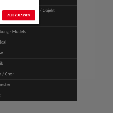
uspiel - Film / TV
uspiel - Figur / Puppe / Objekt
ALLE ZULASSEN
bung - Talents
bung - Models
ical
ow
ik
r / Chor
hester
z