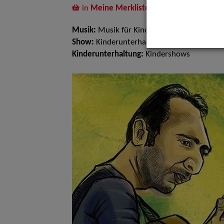
in
Meine Merkliste
legen
Musik:
Musik für Kinder
Show:
Kinderunterhaltung
Kinderunterhaltung:
Kindershows