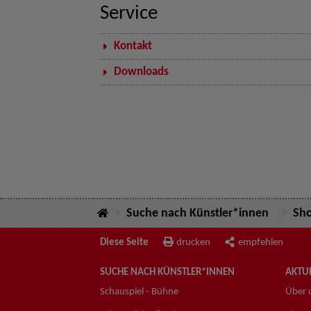
Service
Kontakt
Downloads
Suche nach Künstler*innen
Sh
Diese Seite
drucken
empfehlen
SUCHE NACH KÜNSTLER*INNEN
AKTUE
Schauspiel - Bühne
Über 