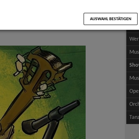
Scha
als PDF speichern
Scha
AUSWAHL BESTÄTIGEN
Wer
Wer
Mus
Sh
Mus
Ope
Orc
Tan