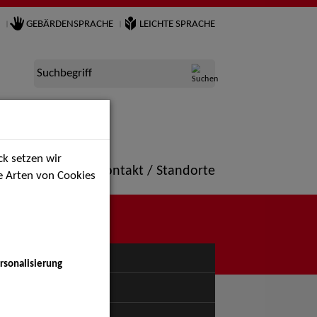
GEBÄRDENSPRACHE
LEICHTE SPRACHE
Suchbegriff
k setzen wir
ne
Portfolio
Kontakt / Standorte
ie Arten von Cookies
NÜ
rsonalisierung
uspiel - Bühne