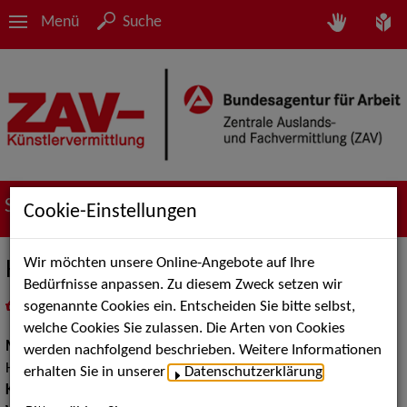
Menü
Suche
Suche nach Künstler*innen
Cookie-Einstellungen
Wir möchten unsere Online-Angebote auf Ihre
Horch
Bedürfnisse anpassen. Zu diesem Zweck setzen wir
sogenannte Cookies ein. Entscheiden Sie bitte selbst,
in
Meine Merkliste
legen
als PDF speichern
welche Cookies Sie zulassen. Die Arten von Cookies
Musik:
Volksmusik und Intern. Folklore, Klassische und
werden nachfolgend beschrieben. Weitere Informationen
Historische Musik
erhalten Sie in unserer
Datenschutzerklärung
.
Klassische und Historische Musik:
Mittelalterliche Musik