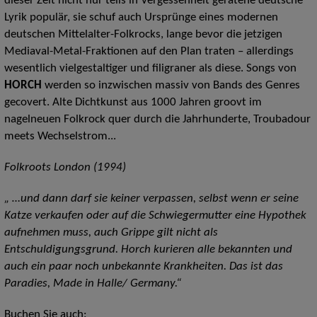
dieser Zeit nicht nur teils in Vergessenheit geratene deutsche
Lyrik populär, sie schuf auch Ursprünge eines modernen
deutschen Mittelalter-Folkrocks, lange bevor die jetzigen
Mediaval-Metal-Fraktionen auf den Plan traten – allerdings
wesentlich vielgestaltiger und filigraner als diese. Songs von
HORCH
werden so inzwischen massiv von Bands des Genres
gecovert. Alte Dichtkunst aus 1000 Jahren groovt im
nagelneuen Folkrock quer durch die Jahrhunderte, Troubadour
meets Wechselstrom...
Folkroots London (1994)
„ …und dann darf sie keiner verpassen, selbst wenn er seine
Katze verkaufen oder auf die Schwiegermutter eine Hypothek
aufnehmen muss, auch Grippe gilt nicht als
Entschuldigungsgrund. Horch kurieren alle bekannten und
auch ein paar noch unbekannte Krankheiten. Das ist das
Paradies, Made in Halle/ Germany.“
Buchen Sie auch: