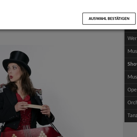
Scha
als PDF speichern
Scha
ltung
AUSWAHL BESTÄTIGEN
Wer
s, Kinderschminken, Luftballonmodellage
Wer
Mus
Sh
Mus
Ope
Orc
Tan