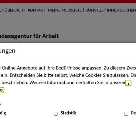
TENÜBERSICHT
KONTAKT
MEINE MERKLISTE | KÜNSTLER*INNEN BUCHEN
lungen
Online-Angebote auf Ihre Bedürfnisse anpassen. Zu diesem Zwec
nach Künstler*innen
Über uns
Aktuelles
Termi
in. Entscheiden Sie bitte selbst, welche Cookies Sie zulassen. D
beschrieben. Weitere Informationen erhalten Sie in unserer
ng
.
nnen
:
ME
dig
Statistik
Pe
Scha
it Video)