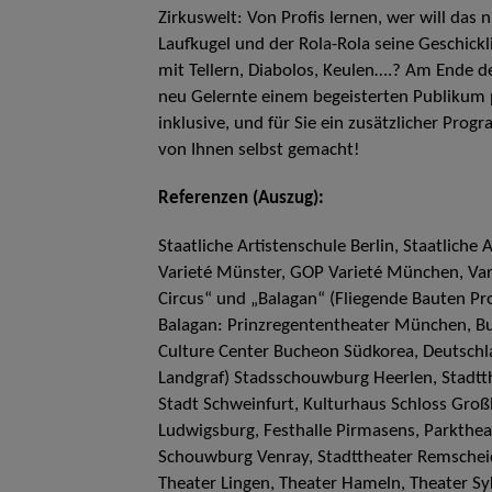
Zirkuswelt: Von Profis lernen, wer will das 
Laufkugel und der Rola-Rola seine Geschickli
mit Tellern, Diabolos, Keulen….? Am Ende d
neu Gelernte einem begeisterten Publikum p
inklusive, und für Sie ein zusätzlicher Pr
von Ihnen selbst gemacht!
Referenzen (Auszug):
Staatliche Artistenschule Berlin, Staatliche
Varieté Münster, GOP Varieté München, Varie
Circus“ und „Balagan“ (Fliegende Bauten P
Balagan: Prinzregententheater München, Bus
Culture Center Bucheon Südkorea, Deutschl
Landgraf) Stadsschouwburg Heerlen, Stadtth
Stadt Schweinfurt, Kulturhaus Schloss Gro
Ludwigsburg, Festhalle Pirmasens, Parkthea
Schouwburg Venray, Stadttheater Remscheid
Theater Lingen, Theater Hameln, Theater Syk