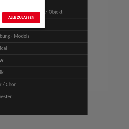
uspiel - Film / TV
uspiel - Figur / Puppe / Objekt
ALLE ZULASSEN
bung - Talents
bung - Models
ical
ow
ik
r / Chor
hester
z