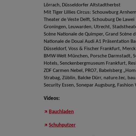
Lörrach, Düsseldorfer Altstadtherbst
Mit Tiger Lillies Circus: Schouwburg Arnhem
Theater de Veste Delft, Schouburg De Lawe
Groningen, Leuwarden, Utrecht, Stadstheate
Scène Nationale de Quimper, Grand Scène 
Nationale de Douai Audi A1 Präsentation Ba
Düsseldorf, Voss & Fischer Frankfurt, Merc
BMW-Welt München, Porsche Darmstadt, Suz
Hotels, Senckenbergmuseum Frankfurt, Res
ZDF Carmen Nebel, PRO7, Babelsberg „Homel
Strabag, Züblin, Balcke Dürr, nature.tec, bau
Security Essen, Sonepar Augsburg, Fashion W
Videos:
Bauchladen
Schuhputzer