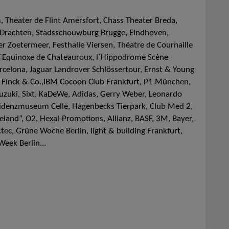
, Theater de Flint Amersfort, Chass Theater Breda,
i Drachten, Stadsschouwburg Brugge, Eindhoven,
r Zoetermeer, Festhalle Viersen, Théatre de Cournaille
d`Equinoxe de Chateauroux, l`Hippodrome Scène
rcelona, Jaguar Landrover Schlössertour, Ernst & Young
k Finck & Co.,IBM Cocoon Club Frankfurt, P1 München,
uki, Sixt, KaDeWe, Adidas, Gerry Weber, Leonardo
idenzmuseum Celle, Hagenbecks Tierpark, Club Med 2,
and“, O2, Hexal-Promotions, Allianz, BASF, 3M, Bayer,
.tec, Grüne Woche Berlin, light & building Frankfurt,
eek Berlin...