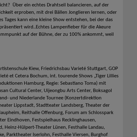
nicht? Über ein echtes Drahtseil balancieren, auf der
chkeit erproben, mit drei Bällen Jonglieren lernen, oder
es Tages kann eine kleine Show entstehen, bei der das
räsentiert wird..Echtes Lampenfieber für die Akeure
ogrammpunkt auf der Bühne, der zu 100% ankommt, weil
 Artistenschule Kiew, Friedrichsbau Varieté Stuttgart, GOP
té et Cetera Bochum, int. tourende Shows „Tiger Lillies
roduktionen Hamburg, Regie: Sebastiano Toma) mit
an Cultural Center, Uijeongbu Arts Center, Boksagol
and- und Niederlande Tournee (Konzertdirektion
eater Lippstadt, Stadtteater Landsberg, Theater der
ßlaupheim, Reithalle Offenburg, Forum am Schlosspark
ter Eindhoven, Festspielhaus Recklinghausen,
, Heinz-Hülpert-Theater Lünen, Festhalle Landau,
e, Parktheater Iserlohn, Festhalle Viersen, Burghof