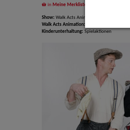
in
Meine Merkliste
legen
Show:
Walk Acts Animation, Kinderunterha
Walk Acts Animation:
Stelzenlauf, Walk Act
Kinderunterhaltung:
Spielaktionen