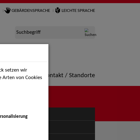
GEBÄRDENSPRACHE
LEICHTE SPRACHE
Suchbegriff
k setzen wir
ne
Portfolio
Kontakt / Standorte
ie Arten von Cookies
NÜ
rsonalisierung
uspiel - Bühne