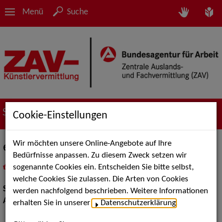
Menü
Suche
Suche nach Künstler*innen
Cookie-Einstellungen
Wir möchten unsere Online-Angebote auf Ihre
equi-libre
Bedürfnisse anpassen. Zu diesem Zweck setzen wir
sogenannte Cookies ein. Entscheiden Sie bitte selbst,
in
Meine Merkliste
legen
als PDF speichern
welche Cookies Sie zulassen. Die Arten von Cookies
Show:
Artistik
werden nachfolgend beschrieben. Weitere Informationen
Artistik:
Kraftakrobatik / Equilibristik
erhalten Sie in unserer
Datenschutzerklärung
.