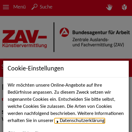
Menü
Suche
Suche nach Künstler*innen
Cookie-Einstellungen
Wir möchten unsere Online-Angebote auf Ihre
Michail Epshteyn
Bedürfnisse anpassen. Zu diesem Zweck setzen wir
sogenannte Cookies ein. Entscheiden Sie bitte selbst,
in
Meine Merkliste
legen
als PDF speichern
welche Cookies Sie zulassen. Die Arten von Cookies
Show:
Walk Acts Animation
werden nachfolgend beschrieben. Weitere Informationen
Walk Acts Animation:
Schnellzeichnung Scherenschnitt
erhalten Sie in unserer
Datenschutzerklärung
.