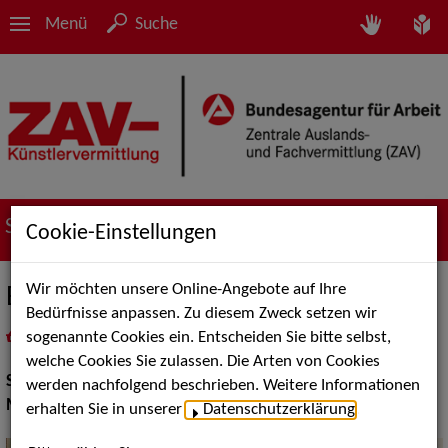
Menü
Suche
Suche nach Künstler*innen
Cookie-Einstellungen
Wir möchten unsere Online-Angebote auf Ihre
Ensemble Kolorit
Bedürfnisse anpassen. Zu diesem Zweck setzen wir
sogenannte Cookies ein. Entscheiden Sie bitte selbst,
in
Meine Merkliste
legen
als PDF speichern
welche Cookies Sie zulassen. Die Arten von Cookies
Show:
Musik Shows
werden nachfolgend beschrieben. Weitere Informationen
Musik Shows:
Sonstiges, Sänger / Sängerin
erhalten Sie in unserer
Datenschutzerklärung
.