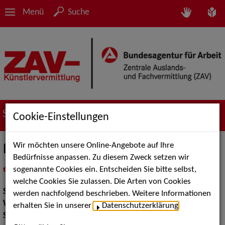
Menü
Suche
Suche nach Künstler*innen
Cookie-Einstellungen
Wir möchten unsere Online-Angebote auf Ihre
Daniel Eichinger
Bedürfnisse anpassen. Zu diesem Zweck setzen wir
sogenannte Cookies ein. Entscheiden Sie bitte selbst,
in
Meine Merkliste
legen
als PDF speichern
welche Cookies Sie zulassen. Die Arten von Cookies
Show:
Walk Acts Animation
werden nachfolgend beschrieben. Weitere Informationen
Walk Acts Animation:
Tischzauberei
erhalten Sie in unserer
Datenschutzerklärung
.
Show Acts:
Zauberei