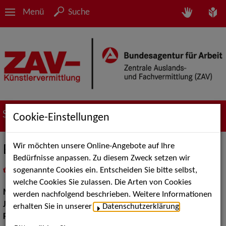
Menü
Suche
Suche nach Künstler*innen
Cookie-Einstellungen
Wir möchten unsere Online-Angebote auf Ihre
East Star Band
Bedürfnisse anpassen. Zu diesem Zweck setzen wir
sogenannte Cookies ein. Entscheiden Sie bitte selbst,
in
Meine Merkliste
legen
als PDF speichern
welche Cookies Sie zulassen. Die Arten von Cookies
Musik:
Jazz, Pop, Rock & Tanzmusik
werden nachfolgend beschrieben. Weitere Informationen
Jazz:
Standards und Swing, Oldtime Jazz
erhalten Sie in unserer
Datenschutzerklärung
.
Pop Rock Tanzmusik:
Big Bands Tanzmusik