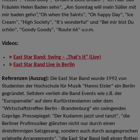
Fräulein Helen Baden sehn", „Am Sonntag will mein Süßer mit
mir baden gehn“,"Oh when the Saints", "Oh happy Day", "Ice
Cream", "High Society", "It's wonderful" und "Bei mir bist Du
schön", "Goody Goody", "Route 66" u.v.m.
Videos:
East Star Band: Swing – „That's It“ (Live)
East Star Band Live in Berlin
Referenzen (Auszug):
Die East Star Band wurde 1992 von
Studenten der Hochschule für Musik "Hanns Eisler" ein Berlin
gegründet. Seitdem verlieh die Band Events wie z.B. der
"Europameile" auf dem Kurfürstendamm oder dem
"Wirtschaftstreffen Berlin - Brandenburg" ein swingendes
Gepräge. Pressepiegel: "Der Kudamm jazzt und tanzt", "die
Berliner Profimusiker glänzten nicht nur durch einen
dreistimmigen Satzgesang, sondern auch durch ausgesprochen
originelle Arrangements", "die East Star Band ließ einen flotten