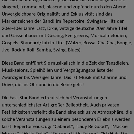
singend, trommelnd, blasend und zupfend durch den Abend.
Unvergleichbare Originalität und Exklusivität sind das
Markenzeichen der Band!
Im Repertoire: Swingära-Hits der
20er-40er Jahre, Jazz, Dixie, witzige deutsche 20er Jahre Titel
und Gassenhauer mit Gesang, Evergreens, Musicalmelodien,
Gospels, Standard/Latein-Titel (Walzer, Bossa, Cha Cha, Boogie,
Jive, Rock'n'Roll, Samba, Swing, Blues).
Diese Band entführt Sie musikalisch in die Zeit der Tanzdielen,
Musiksalons, Spielhöllen und Vergnügungspaläste der
Zwanziger bis Vierziger Jahre. Das ist Musik mit Charme und
Drive, die ins Ohr und in die Beine geht!
Die East Star Band erfreut sich bei Veranstaltungen
unterschiedlichster Art großer Beliebtheit. Auch privaten
Festlichkeiten verleiht die Band eine exklusive Atmosphäre, die
solche Veranstaltungen zu einem besonderen Erlebnis werden
lässt. Repertoireauszug: "Cabaret", "Lady Be Good", "Mackie
Messer", "Hello Dolly", "Dream a Little Dream", "Ich Hab' Das