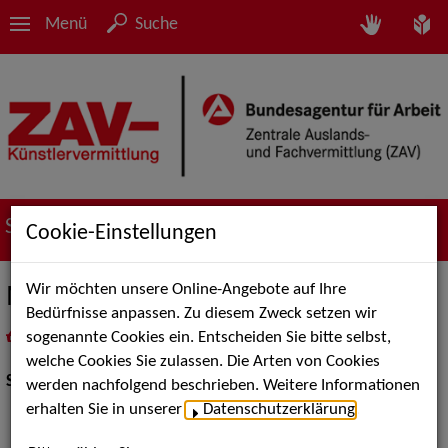
Menü
Suche
Suche nach Künstler*innen
Cookie-Einstellungen
Wir möchten unsere Online-Angebote auf Ihre
Marion Thomasius Lesung
Bedürfnisse anpassen. Zu diesem Zweck setzen wir
sogenannte Cookies ein. Entscheiden Sie bitte selbst,
in
Meine Merkliste
legen
als PDF speichern
welche Cookies Sie zulassen. Die Arten von Cookies
Show Acts:
Sonstige Shows
werden nachfolgend beschrieben. Weitere Informationen
erhalten Sie in unserer
Datenschutzerklärung
.