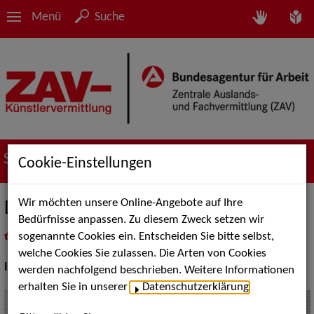
Menü
Suche
Suche nach Künstler*innen
Cookie-Einstellungen
Wir möchten unsere Online-Angebote auf Ihre
Duo Klezmotions
Bedürfnisse anpassen. Zu diesem Zweck setzen wir
sogenannte Cookies ein. Entscheiden Sie bitte selbst,
in
Meine Merkliste
legen
als PDF speichern
welche Cookies Sie zulassen. Die Arten von Cookies
Instrument:
Akkordeon, Geige
werden nachfolgend beschrieben. Weitere Informationen
erhalten Sie in unserer
Datenschutzerklärung
.