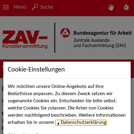
Menü
Suche
Suche nach Künstler*innen
Cookie-Einstellungen
Wir möchten unsere Online-Angebote auf Ihre
Duo Sonnenschall
Bedürfnisse anpassen. Zu diesem Zweck setzen wir
sogenannte Cookies ein. Entscheiden Sie bitte selbst,
in
Meine Merkliste
legen
als PDF speichern
welche Cookies Sie zulassen. Die Arten von Cookies
Musik:
Pop, Rock & Tanzmusik, Jazz
werden nachfolgend beschrieben. Weitere Informationen
Jazz:
Modern Jazz
erhalten Sie in unserer
Datenschutzerklärung
.
Pop Rock Tanzmusik:
Blues und Boogie, Rock, Balladen Songs,