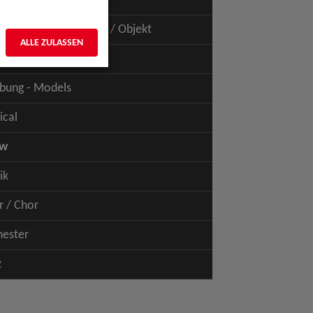
uspiel - Film / TV
uspiel - Figur / Puppe / Objekt
ALLE ZULASSEN
bung - Talents
bung - Models
ical
ow
ik
r / Chor
hester
z