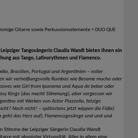
timmige Gitarre sowie Perkussionselemente = DUO QUE
ie Leipziger Tangosängerin Claudia Wandt bieten Ihnen ein
chung aus Tango, Latinorythmen und Flamenco.
iko, Brasilien, Portugal und Argentinien – voller
ren wir verheißungsvolle Rumbas wie Besame mucho oder
grooves wie Girl from Ipanema und Aqua de beber oder
psy Kings (das macht Stimmung), aber vergessen wir
gentino mit Werken von Astor Piazzolla, fetzige
cht? Noch nicht! – spätestens jetzt wippen die Füße)
da geht das Herz auf), Flamencogesänge und und und
len Stimme der Leipziger Sängerin Claudia Wandt
tarre mit absoluter Virtuosität. Alles in allem eine