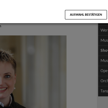
Scha
als PDF speichern
Scha
AUSWAHL BESTÄTIGEN
Wer
n
Wer
Mus
Sh
Mus
Ope
Orc
Tan