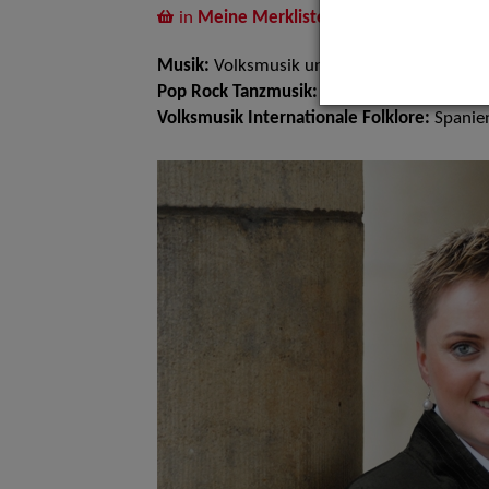
in
Meine Merkliste
legen
Musik:
Volksmusik und Intern. Folklore
Pop Rock Tanzmusik:
Latin Tanzbands
Volksmusik Internationale Folklore:
Spanie