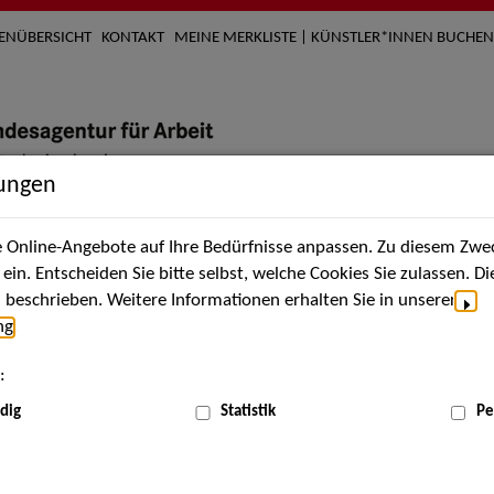
TENÜBERSICHT
KONTAKT
MEINE MERKLISTE | KÜNSTLER*INNEN BUCHEN
lungen
Online-Angebote auf Ihre Bedürfnisse anpassen. Zu diesem Zwec
nach Künstler*innen
Über uns
Aktuelles
Termi
in. Entscheiden Sie bitte selbst, welche Cookies Sie zulassen. D
beschrieben. Weitere Informationen erhalten Sie in unserer
ng
.
nnen
:
ME
dig
Statistik
Pe
Scha
ser