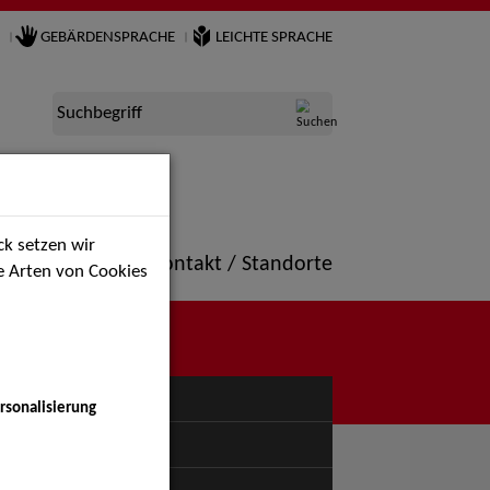
GEBÄRDENSPRACHE
LEICHTE SPRACHE
Suchbegriff
k setzen wir
ne
Portfolio
Kontakt / Standorte
ie Arten von Cookies
NÜ
rsonalisierung
uspiel - Bühne