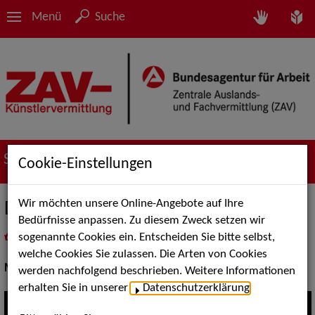
Menü
Suche
Suche nach Künstler*innen
Cookie-Einstellungen
Wir möchten unsere Online-Angebote auf Ihre
Duo Fax
Bedürfnisse anpassen. Zu diesem Zweck setzen wir
sogenannte Cookies ein. Entscheiden Sie bitte selbst,
in
Meine Merkliste
legen
als PDF speichern
welche Cookies Sie zulassen. Die Arten von Cookies
Musik:
Pop, Rock & Tanzmusik
werden nachfolgend beschrieben. Weitere Informationen
erhalten Sie in unserer
Datenschutzerklärung
.