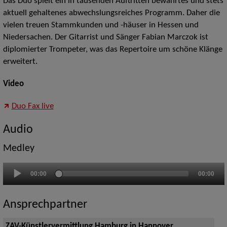
Das Duo spielt ein in tausenden Auftritten bewährtes und stets
aktuell gehaltenes abwechslungsreiches Programm. Daher die
vielen treuen Stammkunden und -häuser in Hessen und
Niedersachen. Der Gitarrist und Sänger Fabian Marczok ist
diplomierter Trompeter, was das Repertoire um schöne Klänge
erweitert.
Video
Duo Fax live
Audio
Medley
Audio-
00:00
00:00
Player
Ansprechpartner
ZAV-Künstlervermittlung Hamburg in Hannover