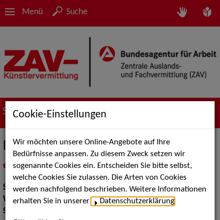
Menü
Suche
Suche nach Künstler*innen
Cookie-Einstellungen
Wir möchten unsere Online-Angebote auf Ihre
Duo Desolato
Bedürfnisse anpassen. Zu diesem Zweck setzen wir
sogenannte Cookies ein. Entscheiden Sie bitte selbst,
in
Meine Merkliste
legen
als PDF speichern
welche Cookies Sie zulassen. Die Arten von Cookies
Show:
Walk Acts Animation, Artistik
werden nachfolgend beschrieben. Weitere Informationen
Walk Acts Animation:
Walk Acts
erhalten Sie in unserer
Datenschutzerklärung
.
Show Acts:
Clowns, Straßenshows / Outdoor